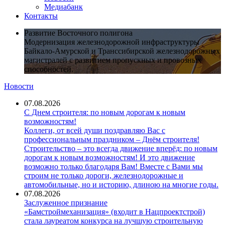
Медиабанк
Контакты
Развитие Восточного полигона
Модернизация железнодорожной инфраструктуры
Байкало-Амурской и Транссибирской железнодорожных
магистралей с развитием пропускных и провозных
способностей.
Новости
07.08.2026
С Днем строителя: по новым дорогам к новым
возможностям!
Коллеги, от всей души поздравляю Вас с
профессиональным праздником – Днём строителя!
Строительство – это всегда движение вперёд: по новым
дорогам к новым возможностям! И это движение
возможно только благодаря Вам! Вместе с Вами мы
строим не только дороги, железнодорожные и
автомобильные, но и историю, длиною на многие годы.
07.08.2026
Заслуженное признание
«Бамстроймеханизация» (входит в Нацпроектстрой)
стала лауреатом конкурса на лучшую строительную