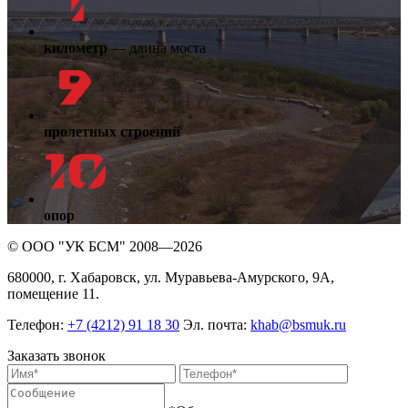
километр
— длина моста
пролетных строений
опор
© ООО "УК БСМ" 2008—2026
680000, г. Хабаровск, ул. Муравьева-Амурского, 9А,
помещение 11.
Телефон:
+7 (4212) 91 18 30
Эл. почта:
khab@bsmuk.ru
Заказать звонок