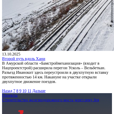
13.10.2025
Второй путь вдоль Хани
В Амурской области «Бамстроймеханизация» (входит в
Нацпроектстрой) расширила перегон Усколь – Вельбеткан.
Разъезд Иванокит здесь переустроили в двухпутную вставку
протяженностью 14 км. Накануне на участке открыли
двухпутное движение поездов.
Назад
7
8
9
10
11
Дальше
Проекты
Строительство железнодорожного моста через реку Зея